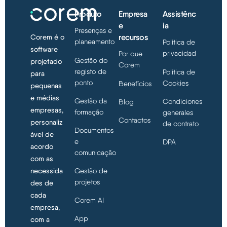
Produto
Empresa
Assistênc
e
ia
Presenças e
recursos
Corem é o
planeamento
Política de
software
privacidad
Por que
Gestão do
projetado
Corem
registo de
Política de
para
ponto
Cookies
Benefícios
pequenas
e médias
Gestão da
Condiciones
Blog
empresas,
formação
generales
Contactos
personaliz
de contrato
Documentos
ável de
e
DPA
acordo
comunicação
com as
necessida
Gestão de
projetos
des de
cada
Corem AI
empresa,
App
com a