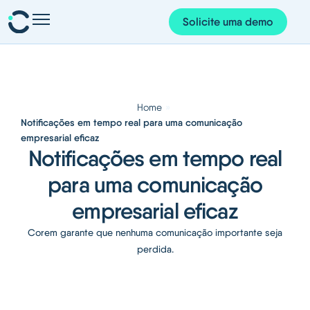
Solicite uma demo
Presenças e planeamento
Pessoas e organização
Projetos e finanças
»
Home
Notificações em tempo real para uma comunicação
Corem AI
empresarial eficaz
Notificações em tempo real
App Corem
para uma comunicação
Sobre nós
empresarial eficaz
Blog
Corem garante que nenhuma comunicação importante seja
perdida.
Português