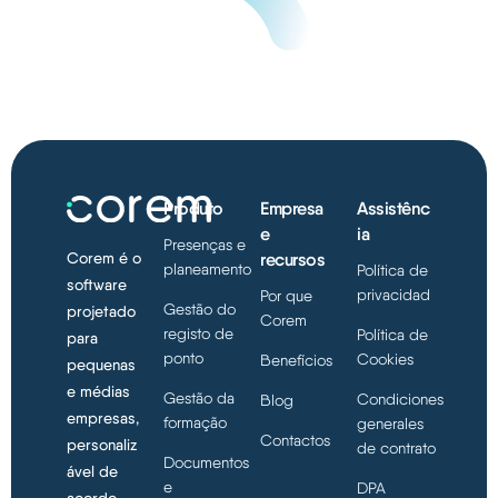
Produto
Empresa
Assistênc
e
ia
Presenças e
recursos
Corem é o
planeamento
Política de
software
privacidad
Por que
Gestão do
projetado
Corem
registo de
Política de
para
ponto
Cookies
Benefícios
pequenas
e médias
Gestão da
Condiciones
Blog
empresas,
formação
generales
Contactos
personaliz
de contrato
Documentos
ável de
e
DPA