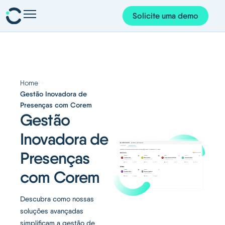
Solicite uma demo
Presenças e planeamento
Pessoas e organização
Projetos e finanças
»
Home
Gestão Inovadora de
Corem AI
Presenças com Corem
Gestão
App Corem
Inovadora de
Sobre nós
Presenças
Blog
com Corem
Português
Descubra como nossas
soluções avançadas
simplificam a gestão de