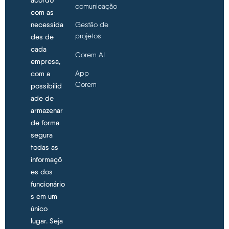
acordo
comunicação
com as
necessida
Gestão de
projetos
des de
cada
Corem AI
empresa,
App
com a
Corem
possibilid
ade de
armazenar
de forma
segura
todas as
informaçõ
es dos
funcionário
s em um
único
lugar. Seja