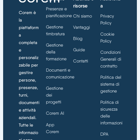
risorse
a
Presenze e
Corem è
pianificazione
Chi siamo
Privacy
la
Policy
Gestione
Vantaggi
piattaform
timbratura
Cookie
a
Blog
Policy
completa
Gestione
Guide
e
della
Condizioni
personaliz
formazione
Generali di
Contatti
zabile per
contratto
Documenti e
gestire
comunicazione
Politica del
persone,
sistema di
presenze,
Gestione
gestione
turni,
dei
progetti
Politica di
documenti
sicurezza
e attività
Corem AI
delle
aziendali.
informazioni
App
Tutte le
Corem
informazio
DPA