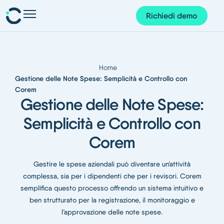
Richiedi demo
Presenze e pianificazione
Personale e organizzazione
»
Home
Progetti e finanze
Gestione delle Note Spese: Semplicità e Controllo con
Corem
Gestione dei documenti
Gestione delle Note Spese:
Semplicità e Controllo con
Corem AI
Corem
App Corem
Su di noi
Gestire le spese aziendali può diventare un’attività
complessa, sia per i dipendenti che per i revisori. Corem
Blog
semplifica questo processo offrendo un sistema intuitivo e
ben strutturato per la registrazione, il monitoraggio e
Guide
l’approvazione delle note spese.