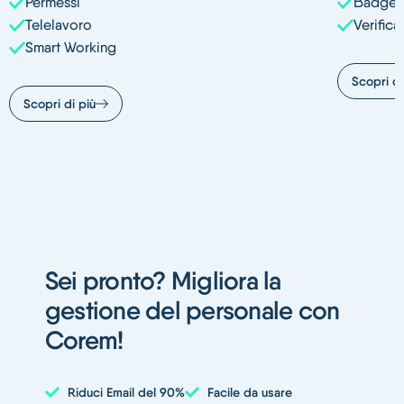
Permessi
Badge D
Telelavoro
Verific
Smart Working
Scopri di
Scopri di più
Sei pronto? Migliora la
gestione del personale con
Corem!
Riduci Email del 90%
Facile da usare