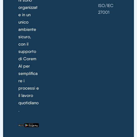
ni sono
ISO/IEC
organizzat
27001
e in un
unico
ambiente
sicuro,
con il
supporto
di Corem
AI per
semplifica
re i
processi e
il lavoro
quotidiano
.