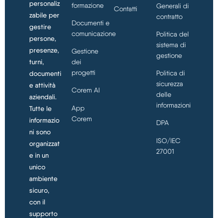
personaliz
formazione
Generali di
Contatti
zabile per
contratto
Documenti e
gestire
comunicazione
Politica del
persone,
sistema di
presenze,
Gestione
gestione
turni,
dei
progetti
Politica di
documenti
sicurezza
e attività
Corem AI
delle
aziendali.
informazioni
App
Tutte le
Corem
informazio
DPA
ni sono
ISO/IEC
organizzat
27001
e in un
unico
ambiente
sicuro,
con il
supporto