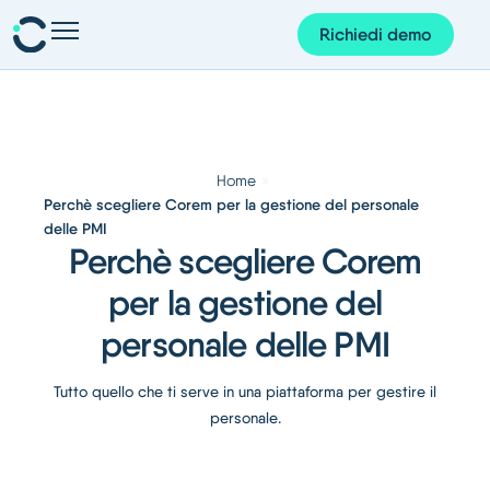
Richiedi demo
Presenze e pianificazione
Personale e organizzazione
Progetti e finanze
»
Home
Perchè scegliere Corem per la gestione del personale
Gestione dei documenti
delle PMI
Perchè scegliere Corem
Corem AI
per la gestione del
App Corem
personale delle PMI
Su di noi
Tutto quello che ti serve in una piattaforma per gestire il
Blog
personale.
Guide