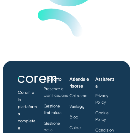
Prodotto
Azienda e
Assistenz
risorse
a
Presenze e
Corem è
pianificazione
Chi siamo
Privacy
la
Policy
Gestione
Vantaggi
piattaform
timbratura
Cookie
a
Blog
Policy
completa
Gestione
Guide
e
della
Condizioni