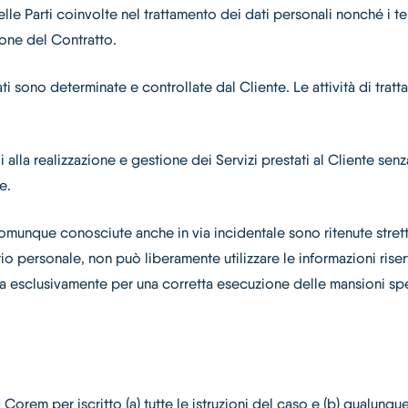
 delle Parti coinvolte nel trattamento dei dati personali nonché i 
zione del Contratto.
sati sono determinate e controllate dal Cliente. Le attività di tr
 alla realizzazione e gestione dei Servizi prestati al Cliente senza
e.
o comunque conosciute anche in via incidentale sono ritenute stre
prio personale, non può liberamente utilizzare le informazioni rise
idua esclusivamente per una corretta esecuzione delle mansioni s
 ad Corem per iscritto (a) tutte le istruzioni del caso e (b) qualun