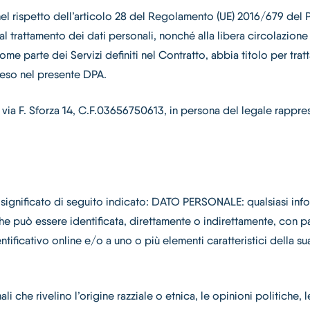
nel rispetto dell’articolo 28 del Regolamento (UE) 2016/679 del 
l trattamento dei dati personali, nonché alla libera circolazione d
e parte dei Servizi definiti nel Contratto, abbia titolo per tratt
reso nel presente DPA.
a via F. Sforza 14, C.F.03656750613, in persona del legale rappr
il significato di seguito indicato: DATO PERSONALE: qualsiasi inf
 che può essere identificata, direttamente o indirettamente, con p
entificativo online e/o a uno o più elementi caratteristici della s
ali che rivelino l’origine razziale o etnica, le opinioni politiche,