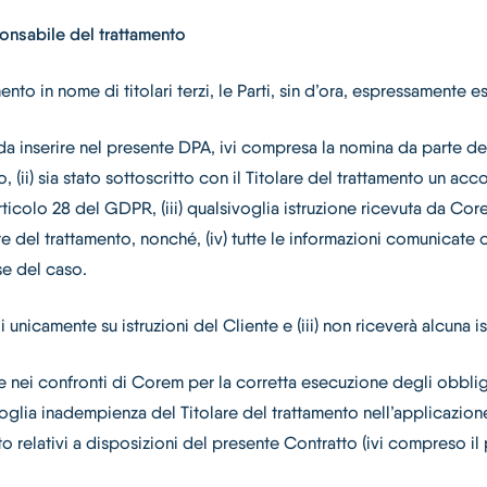
onsabile del trattamento
ento in nome di titolari terzi, le Parti, sin d’ora, espressament
oni da inserire nel presente DPA, ivi compresa la nomina da parte
o, (ii) sia stato sottoscritto con il Titolare del trattamento un 
rticolo 28 del GDPR, (iii) qualsivoglia istruzione ricevuta da Co
re del trattamento, nonché, (iv) tutte le informazioni comunicate
se del caso.
 unicamente su istruzioni del Cliente e (iii) non riceverà alcuna i
ile nei confronti di Corem per la corretta esecuzione degli obbli
glia inadempienza del Titolare del trattamento nell’applicazione 
to relativi a disposizioni del presente Contratto (ivi compreso i