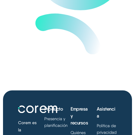
Producto
Empresa
Asistenci
y
a
Presencia y
recursos
Corem es
planificación
Política de
la
privacidad
Quiénes