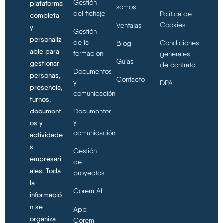
Gestión
plataforma
somos
del fichaje
Política de
completa
Cookies
Ventajas
y
Gestión
personaliz
de la
Condiciones
Blog
able para
formación
generales
Guías
gestionar
de contrato
Documentos
personas,
Contacto
y
DPA
presencia,
comunicación
turnos,
document
Documentos
y
os y
comunicación
actividade
s
Gestión
empresari
de
ales. Toda
proyectos
la
Corem AI
informació
n se
App
organiza
Corem