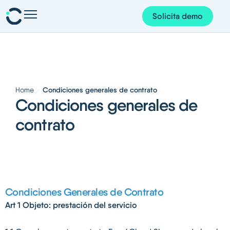
Solicita demo
Presencia y planificación
Personas y organización
Proyectos y finanzas
»
Condiciones generales de contrato
Home
Condiciones generales de
Gestión documental
contrato
Corem AI
App Corem
Sobre nosotros
Condiciones Generales de Contrato
Recursos
Art 1 Objeto: prestación del servicio
Español