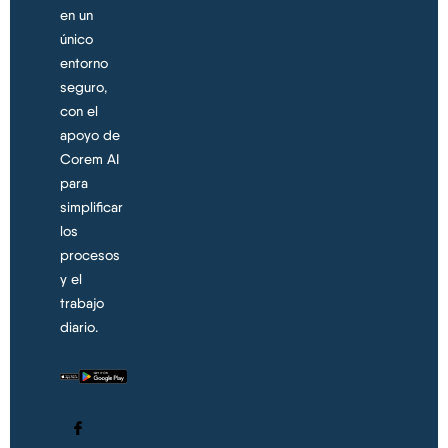
en un
único
entorno
seguro,
con el
apoyo de
Corem AI
para
simplificar
los
procesos
y el
trabajo
diario.