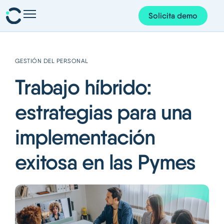
Solicita demo
Presencia y planificación
Personas y organización
GESTIÓN DEL PERSONAL
Proyectos y finanzas
Trabajo híbrido:
Gestión documental
estrategias para una
Corem AI
implementación
App Corem
exitosa en las Pymes
Sobre nosotros
Recursos
Español