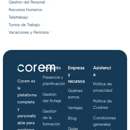
Gestión del Personal
(6)
Recursos Humanos
(3)
Teletrabajo
(1)
Turnos de Trabajo
(1)
Vacaciones y Permisos
(2)
Producto
Empresa
Asistenci
y
a
Presencia y
recursos
Corem es
planificación
Política de
la
privacidad
Quiénes
Gestión
plataforma
somos
del fichaje
Política de
completa
Cookies
Ventajas
y
Gestión
personaliz
de la
Condiciones
Blog
able para
formación
generales
Guías
gestionar