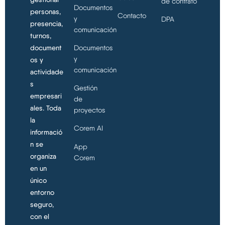
de contrato
Documentos
personas,
Contacto
y
DPA
presencia,
comunicación
turnos,
document
Documentos
y
os y
comunicación
actividade
s
Gestión
empresari
de
ales. Toda
proyectos
la
Corem AI
informació
n se
App
organiza
Corem
en un
único
entorno
seguro,
con el