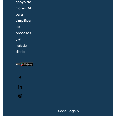
apoyo de
Corem AI
para
simplificar
los
procesos
y el
trabajo
diario.
Sede Legal y