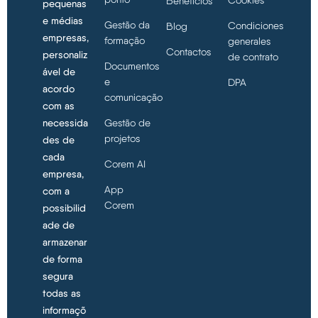
Benefícios
pequenas
e médias
Gestão da
Condiciones
Blog
empresas,
formação
generales
Contactos
personaliz
de contrato
Documentos
ável de
e
DPA
acordo
comunicação
com as
necessida
Gestão de
projetos
des de
cada
Corem AI
empresa,
App
com a
Corem
possibilid
ade de
armazenar
de forma
segura
todas as
informaçõ