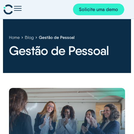
Solicite uma demo
Presenças e planeamento
Pessoas e organização
Gestão de Pessoal
Home
Blog
Projetos e finanças
Gestão de Pessoal
Corem AI
App Corem
Sobre nós
Blog
Português