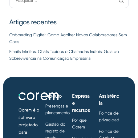
Artigos recentes
Onboarding Digital: Como Acolher Novos Colaboradores Sem
Caos
Emails Infinitos, Chats Tóxicos e Chamadas Inúteis: Guia de
Sobrevivência na Comunicação Empresarial
Produto
Empresa
Assistênc
e
ia
Presenças e
recursos
Corem é o
planeamento
Política de
software
privacidad
Por que
Gestão do
projetado
Corem
registo de
Política de
para
ponto
Cookies