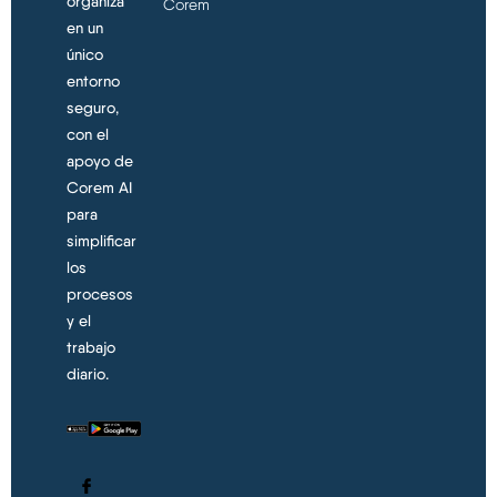
organiza
Corem
en un
único
entorno
seguro,
con el
apoyo de
Corem AI
para
simplificar
los
procesos
y el
trabajo
diario.