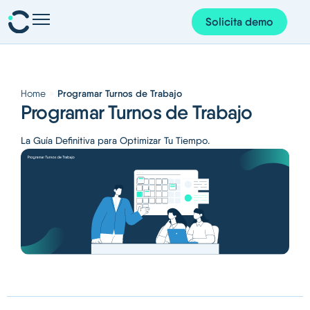
Solicita demo
Presencia y planificación
Personas y organización
»
Programar Turnos de Trabajo
Home
Proyectos y finanzas
Programar Turnos de Trabajo
Gestión documental
La Guía Definitiva para Optimizar Tu Tiempo.
Corem AI
App Corem
Sobre nosotros
Recursos
Español