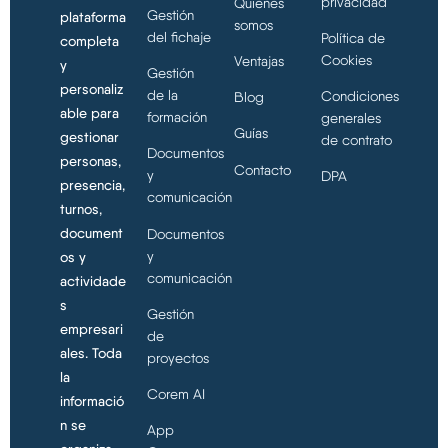
privacidad
Quiénes
Gestión
plataforma
somos
del fichaje
Política de
completa
Cookies
Ventajas
y
Gestión
personaliz
de la
Condiciones
Blog
able para
formación
generales
Guías
gestionar
de contrato
Documentos
personas,
Contacto
y
DPA
presencia,
comunicación
turnos,
document
Documentos
y
os y
comunicación
actividade
s
Gestión
empresari
de
ales. Toda
proyectos
la
Corem AI
informació
n se
App