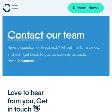
Richiedi demo
Presenze e pianificazione
Personale e organizzazione
Contact
our team
Progetti e finanze
Have a question or feedback? Fill out the form below,
Gestione dei documenti
and we'll get back to you as soon as possible.
Corem AI
Contact
Home
App Corem
Su di noi
Love to hear
Blog
from you, Get
Guide
in touch 👋