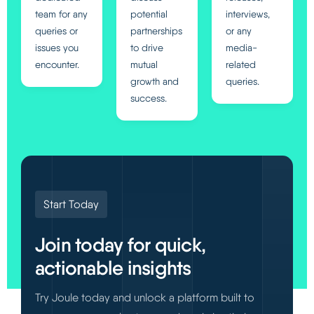
team for any
potential
interviews,
queries or
partnerships
or any
issues you
to drive
media-
encounter.
mutual
related
growth and
queries.
success.
Start Today
Join today for quick,
actionable insights
Try Joule today and unlock a platform built to