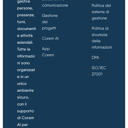
gestire
comunicazione
Politica del
persone,
sistema di
presenze,
Gestione
gestione
turni,
dei
progetti
Politica di
documenti
sicurezza
e attività
Corem AI
delle
aziendali.
informazioni
App
Tutte le
Corem
informazio
DPA
ni sono
ISO/IEC
organizzat
27001
e in un
unico
ambiente
sicuro,
con il
supporto
di Corem
AI per