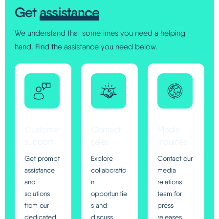
Get
assistance
We understand that sometimes you need a helping
hand. Find the assistance you need below.
Customer
Contact
Media
support
sales
inquiries
Get prompt
Explore
Contact our
assistance
collaboratio
media
and
n
relations
solutions
opportunitie
team for
from our
s and
press
dedicated
discuss
releases,