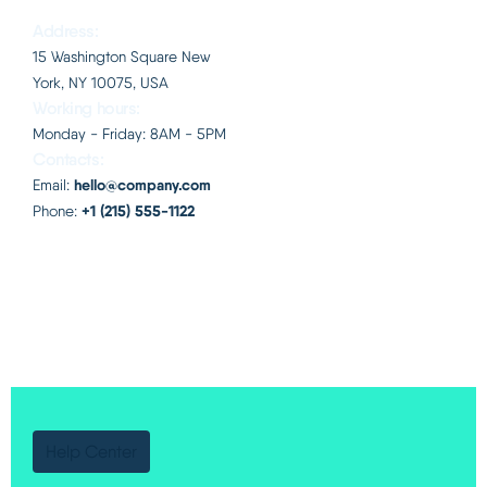
Italiano
Address:
15 Washington Square
New
York, NY 10075, USA
Working hours:
Monday - Friday: 8AM - 5PM
Contacts:
hello@company.com
Email:
+1 (215) 555-1122
Phone:
Help Center