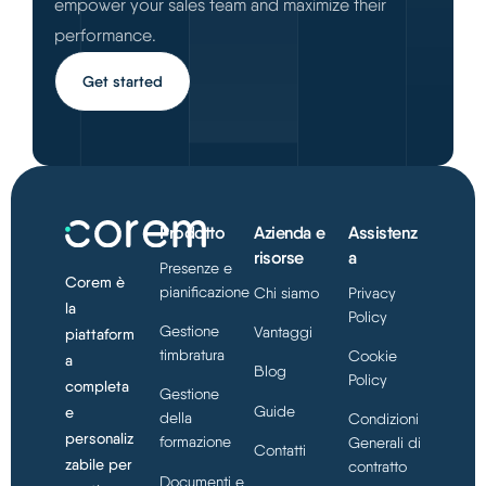
empower your sales team and maximize their
performance.
Get started
Prodotto
Azienda e
Assistenz
risorse
a
Presenze e
Corem è
pianificazione
Chi siamo
Privacy
la
Policy
Gestione
Vantaggi
piattaform
timbratura
Cookie
a
Blog
Policy
completa
Gestione
Guide
e
della
Condizioni
personaliz
formazione
Generali di
Contatti
zabile per
contratto
Documenti e