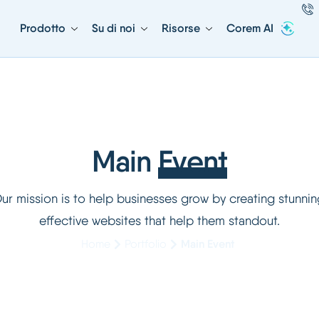
Prodotto
Su di noi
Risorse
Corem AI
Main
Event
ur mission is to help businesses grow by creating stunnin
effective websites that help them standout.
Home
Portfolio
Main Event