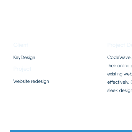
Client
Project D
KeyDesign
CodeWave, a
their online
Project
existing web
Website redesign
effectively.
sleek design