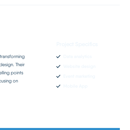
Project Specifics
transforming
Data analytics
design. Their
Website design
lling points
Event marketing
cusing on
Mobile App