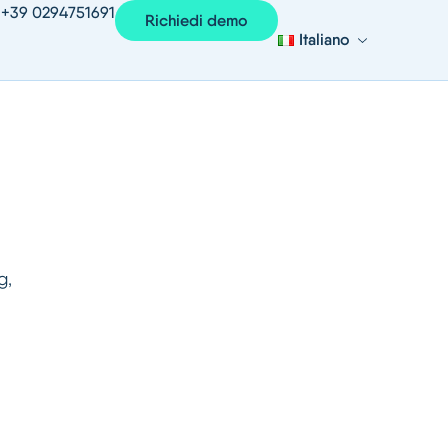
+39 0294751691
Richiedi demo
Italiano
g,