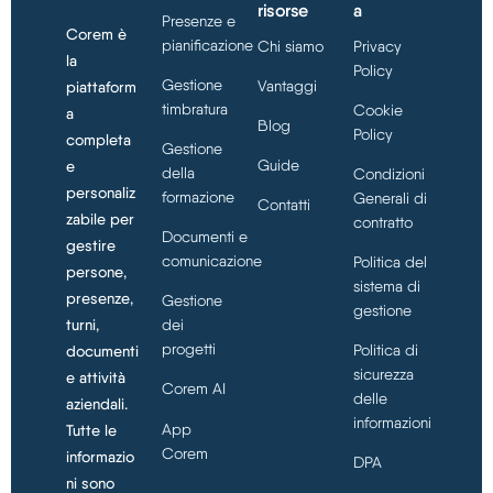
risorse
a
Presenze e
Corem è
pianificazione
Chi siamo
Privacy
la
Policy
Gestione
Vantaggi
piattaform
timbratura
Cookie
a
Blog
Policy
completa
Gestione
Guide
e
della
Condizioni
personaliz
formazione
Generali di
Contatti
zabile per
contratto
Documenti e
gestire
comunicazione
Politica del
persone,
sistema di
presenze,
Gestione
gestione
turni,
dei
progetti
Politica di
documenti
sicurezza
e attività
Corem AI
delle
aziendali.
informazioni
App
Tutte le
Corem
informazio
DPA
ni sono