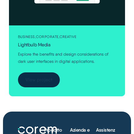
BUSINESS
CORPORATE
CREATIVE
Lightbulb Media
Explore the benefits and design considerations of
dark user interfaces in digital applications.
View project
Prodotto
Azienda e
Assistenz