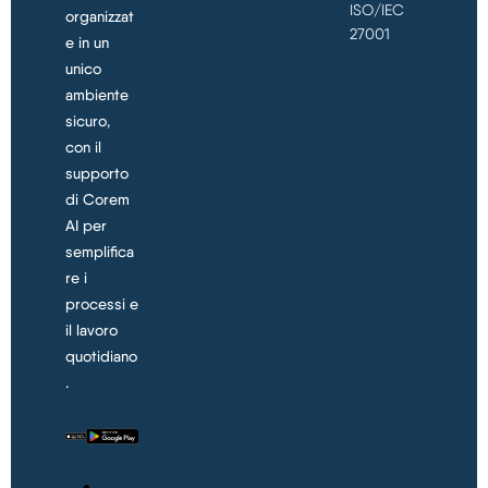
ISO/IEC
organizzat
27001
e in un
unico
ambiente
sicuro,
con il
supporto
di Corem
AI per
semplifica
re i
processi e
il lavoro
quotidiano
.