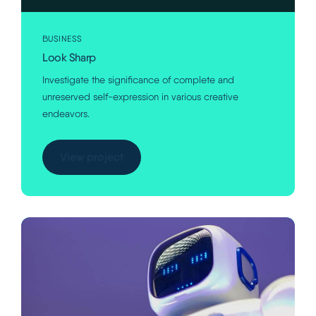
BUSINESS
Look Sharp
Investigate the significance of complete and
unreserved self-expression in various creative
endeavors.
View project