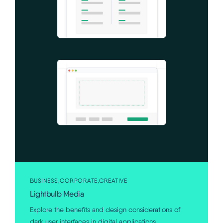
BUSINESS
CORPORATE
CREATIVE
Lightbulb Media
Explore the benefits and design considerations of
dark user interfaces in digital applications.