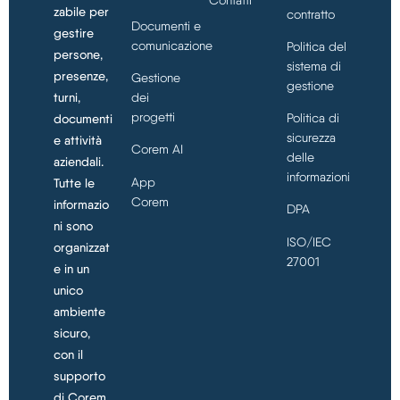
Contatti
zabile per
contratto
Documenti e
gestire
comunicazione
Politica del
persone,
sistema di
presenze,
Gestione
gestione
turni,
dei
progetti
Politica di
documenti
sicurezza
e attività
Corem AI
delle
aziendali.
informazioni
App
Tutte le
Corem
informazio
DPA
ni sono
ISO/IEC
organizzat
27001
e in un
unico
ambiente
sicuro,
con il
supporto
di Corem