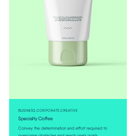
BUSINESS
CORPORATE
CREATIVE
Specialty Coffee
Convey the determination and effort required to
overcome obstacles and reach one’s goals.