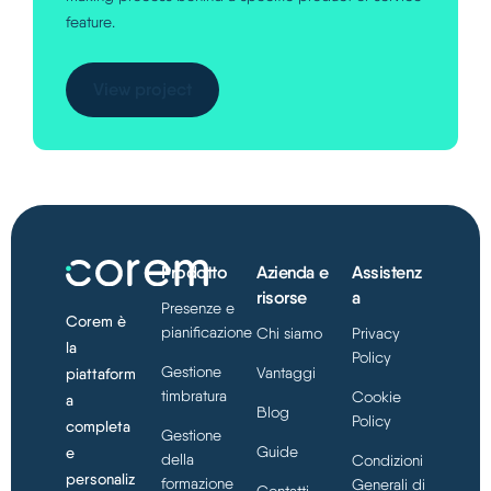
feature.
View project
Prodotto
Azienda e
Assistenz
risorse
a
Presenze e
Corem è
pianificazione
Chi siamo
Privacy
la
Policy
Gestione
Vantaggi
piattaform
timbratura
Cookie
a
Blog
Policy
completa
Gestione
Guide
e
della
Condizioni
personaliz
formazione
Generali di