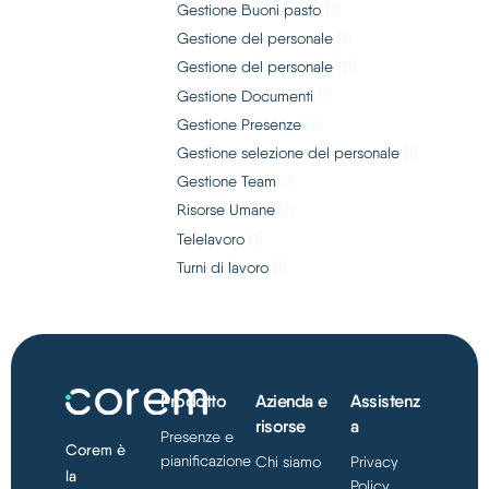
Gestione Buoni pasto
(1)
Gestione del personale
(1)
Gestione del personale
(11)
Gestione Documenti
(1)
Gestione Presenze
(6)
Gestione selezione del personale
(1)
Gestione Team
(1)
Risorse Umane
(3)
Telelavoro
(1)
Turni di lavoro
(1)
Prodotto
Azienda e
Assistenz
risorse
a
Presenze e
Corem è
pianificazione
Chi siamo
Privacy
la
Policy