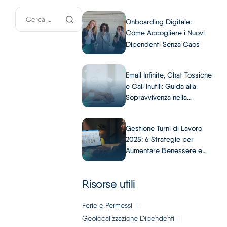
Italiano
Onboarding Digitale:
Come Accogliere i Nuovi
Dipendenti Senza Caos
Email Infinite, Chat Tossiche
e Call Inutili: Guida alla
Sopravvivenza nella
Comunicazione Aziendale
Gestione Turni di Lavoro
2025: 6 Strategie per
Aumentare Benessere e
Produttività
Risorse utili
Ferie e Permessi
(2)
Geolocalizzazione Dipendenti
(1)