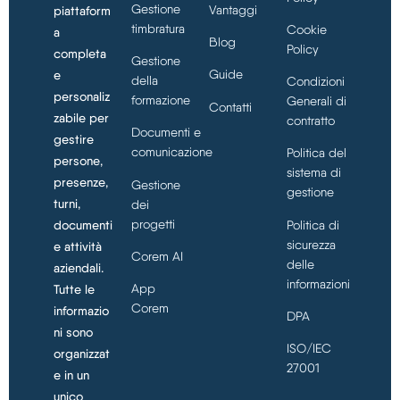
Gestione
Vantaggi
piattaform
timbratura
Cookie
a
Blog
Policy
completa
Gestione
Guide
e
della
Condizioni
personaliz
formazione
Generali di
Contatti
zabile per
contratto
Documenti e
gestire
comunicazione
Politica del
persone,
sistema di
presenze,
Gestione
gestione
turni,
dei
progetti
Politica di
documenti
sicurezza
e attività
Corem AI
delle
aziendali.
informazioni
App
Tutte le
Corem
informazio
DPA
ni sono
ISO/IEC
organizzat
27001
e in un
unico