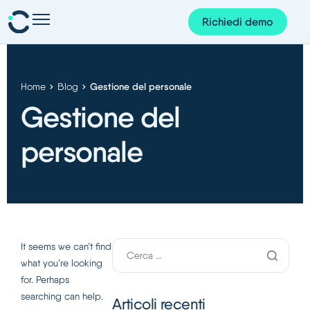
Richiedi demo
Presenze e pianificazione
Personale e organizzazione
Gestione del personale
Home
Blog
Progetti e finanze
Gestione del
Gestione dei documenti
personale
Corem AI
App Corem
Su di noi
It seems we can’t find
Blog
what you’re looking
for. Perhaps
Guide
searching can help.
Articoli recenti