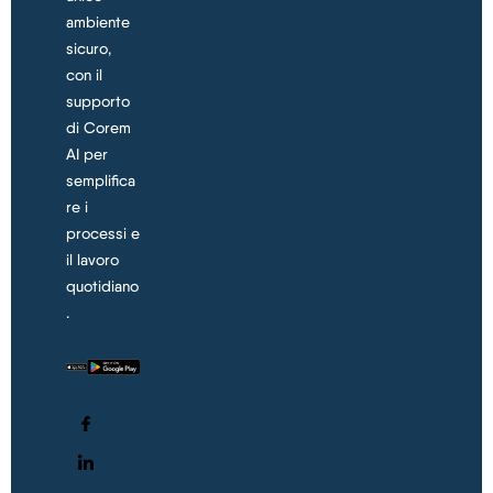
ambiente
sicuro,
con il
supporto
di Corem
AI per
semplifica
re i
processi e
il lavoro
quotidiano
.