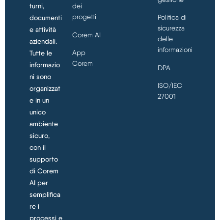
turni,
dei
progetti
Politica di
documenti
sicurezza
e attività
Corem AI
delle
aziendali.
informazioni
App
Tutte le
Corem
informazio
DPA
ni sono
ISO/IEC
organizzat
27001
e in un
unico
ambiente
sicuro,
con il
supporto
di Corem
AI per
semplifica
re i
processi e