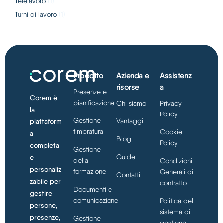
Telelavoro
(1)
Turni di lavoro
(1)
Prodotto
Azienda e
Assistenz
risorse
a
Presenze e
Corem è
pianificazione
Chi siamo
Privacy
la
Policy
Gestione
Vantaggi
piattaform
timbratura
Cookie
a
Blog
Policy
completa
Gestione
Guide
e
della
Condizioni
personaliz
formazione
Generali di
Contatti
zabile per
contratto
Documenti e
gestire
comunicazione
Politica del
persone,
sistema di
presenze,
Gestione
gestione