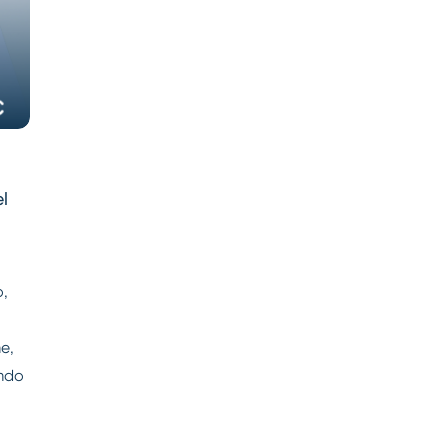
el
o,
e,
ando