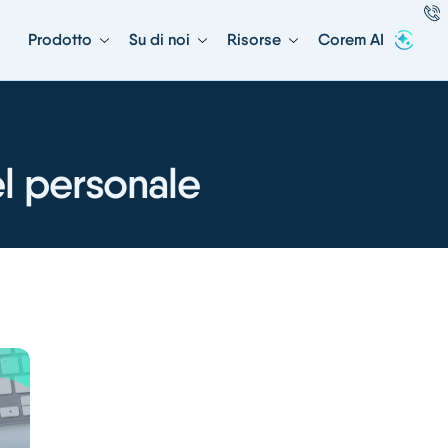
Prodotto
Su di noi
Risorse
Corem AI
l personale