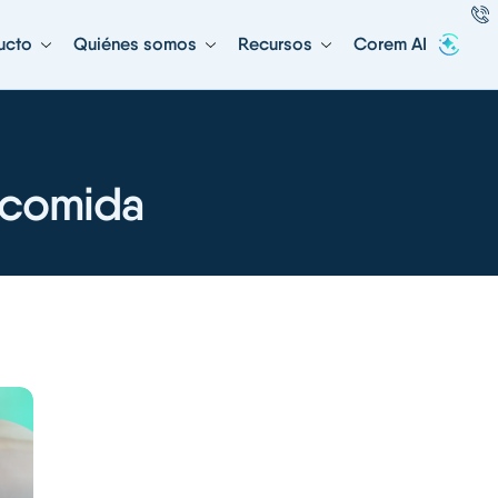
ucto
Quiénes somos
Recursos
Corem AI
 comida