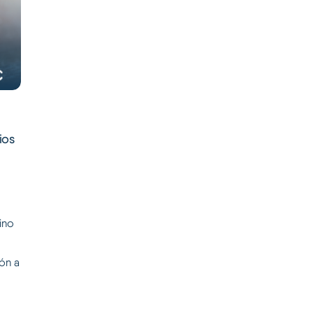
ios
ino
ión a