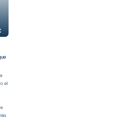
que
na
o el
de
más