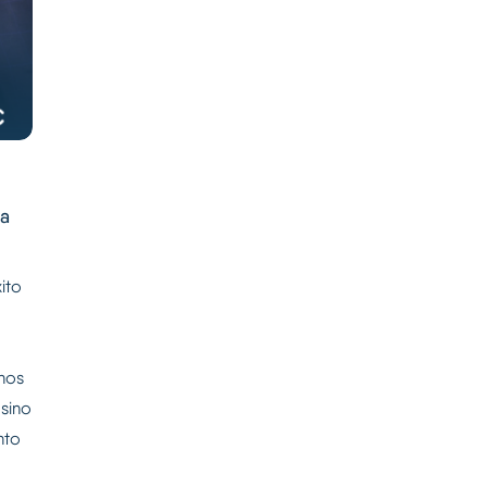
ra
ito
rnos
 sino
nto